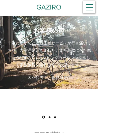
GAZIRO
お客様の声
​非常に細かなところまでサービスが行き届いて
おり、大変満足いきました。また鳥取に来た際
にはGAZIROでキャンピングカーをレンタルし
て家族旅行を楽しみたいと思います。
​３０代男性 鳥取県在住
©2022 by GAZIRO で作成されました。